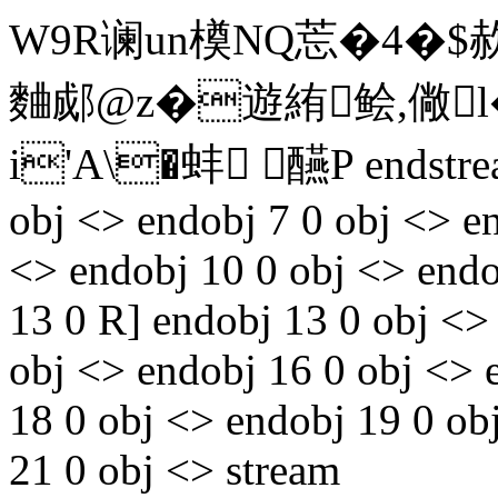
W9R谰un橂NQ莣�4�
麯郕@z�遊絠鲙,僘
i'A\�
蚌 醼P endstream
obj <> endobj 7 0 obj <> e
<> endobj 10 0 obj <> endo
13 0 R] endobj 13 0 obj <>
obj <> endobj 16 0 obj <> 
18 0 obj <> endobj 19 0 ob
21 0 obj <> stream