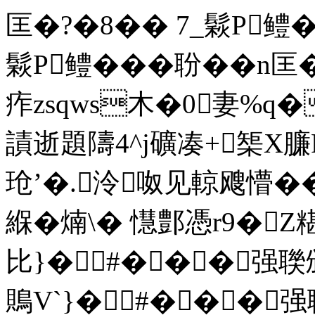
匡�?�8�� 7_鬏P鳢� 
鬏P鳢� ��聁��n匡
痄zsqws木�0妻%q�
謮逝題隯4^j礦凑+榘X臁
玱’�.泠呶见輬飕懵��
緥�煵\� 懳鄷憑r9�
比}� #���强聫
鵙V`}� #���强聫