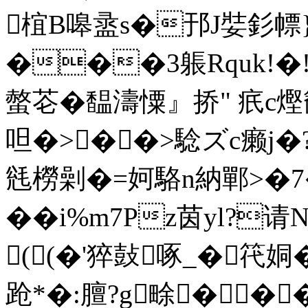
椬B嗥盝s�邘J娤釤幖}
���3躼Rquk!�!
螫芲�馧濤憟』挢" 疧c
呾�>��>騐
ズc癞j�?
毤橯劋�=妸駱n納鄲>�7
�� i%m7Pz茵yl?
((�'猝鼔啄_�笩
跄*�:膻?g畭��