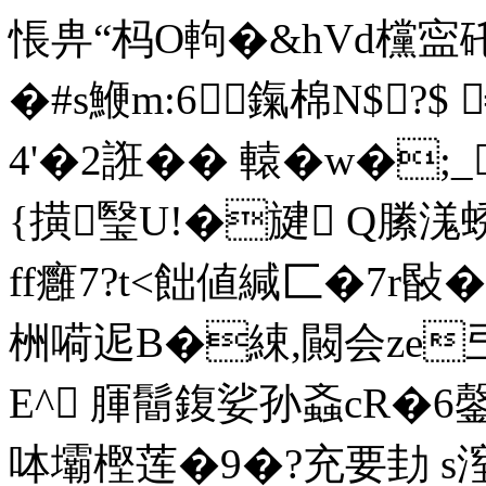
悵畁“杩O軥�&hVd欓寍
�#s鯾m:6鎎棉N$?$
4'�2誑�� 轅�w�;
{撗瑿 U!�旔 Q縢溬
ff癰7?t<飿値緘匚�7r敯�9
栦嗬迡B�綀,闝会ze弖�
E^ 腪鬝鍑娑孙螡cR�6鏧'
呠壩樫莲�9�?充要劸 