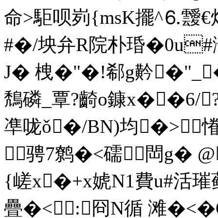
命>駏呗峛{msK擺^⒍靉€烀
#�/坱弁R院朴琘�0u
J� 栧�"�!郗g黅�"
鵚磷_覃?齮o鏮x��6/?晐
凖咙ǒ�/BN)均�>
骋7鹩�<礝閊g� @
{嵯x�+x婋N1費u#活
疊�<:冏N循 滩�<�