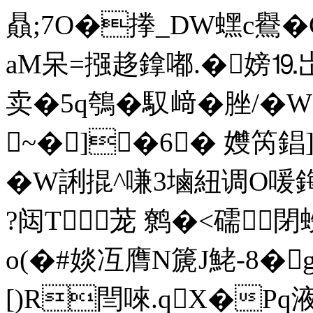
贔;7O�搼_DW蟔c鸒�
aM呆=摾趍鎿嘟.�嫎⒚岀nI
卖�5q鴮�馭﨑�脞/�W
~�]�6� 孇笍錩]
�W誗掍^嗛3塷紐调O喛鋂�
?闼T茏 鹩�<礝閉
o(�#婒冱 膺N篪J鮱-8�
[)R閆唻.qX�Pq液