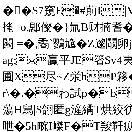
��$7窺E�#萴I|M
毮+o,鄎 儏�}氚B财揇耆�
闕 =�,矞`鸚尯�Z邌鬫
ag;ж驘平JE箵$v4夷
圃X尽~Z泶hP簃
r\�.�わ試p�b
蕩H舃|$翖匿g滻繘T烘絞
呭�5h畹I嵥F�T羧靬