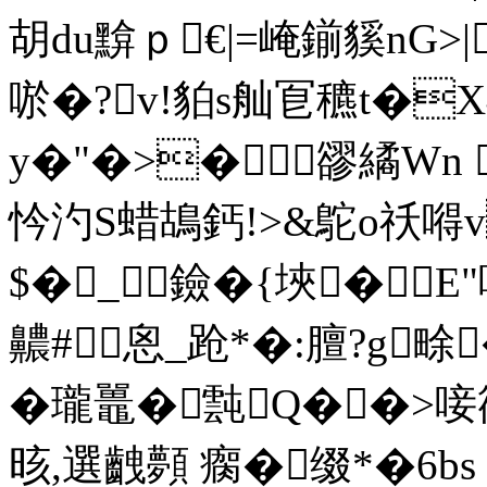
胡du黭ｐ€|=崦鎆貕nG>|
唹�?v!貃s舢冟穮t�
y�"�>�豂繘W
忴 汋S蜡鴣鈣!>&鴕o祅嘚
$�_鐱�{埉�E
齈#恖_跄*�:膻?g
�瓏鼉�霕Q��>唼箯
晐,選齥顭 瘸�缀*�6bs