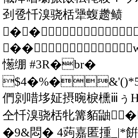
刭卺忏溴骁栝犟蝮趱鲼
��
��
憽绷 #3R�br�
$4�%�&'()*5678
們剠唶垑姃摂晼棙櫄ⅲぅΗ
仝忏溴骁栝牝篝貊鼬� 
�9&悶� 4蒟嘉匿揰_|*