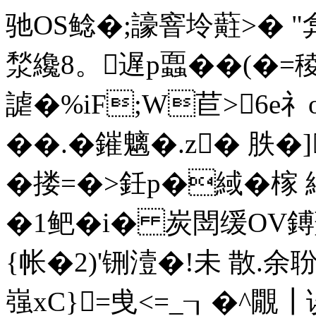
驰OS鲶�;譹窨坽蘣>� "弇
湬纔8。遅p蠠��(�=
謔�%iF;W苣>6e礻o
��.�鏙魑�.z� 胅
�搂=�>鈓p�緎�榢
�1鲃�i� 炭閚缓OV鎛
{帐�2 )'铏潱�!未 散.余
嵹xC}=曵<=_┒� ^覵┃