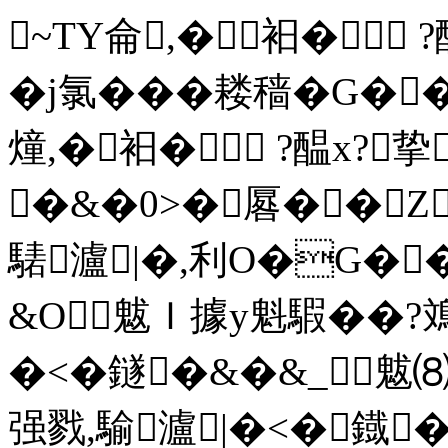
~TY侖,�衵� 
�j氯���耧穑�G�
燑,�衵� ?醖x?
�&�0>�厬��Z
騞瀘|�,利O�G��
&O魃Ｉ據y魁騢��?鳼
�<�鐩�&�&_魃⑻
强戮,騟瀘|�<�鐡