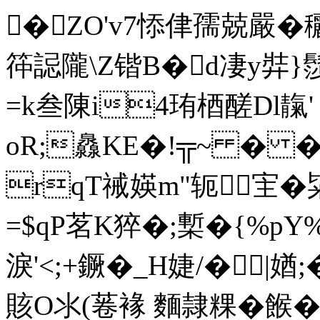
�ZO'v7悿侓孺兢嚴�穲
筗誋隴\Z锴B�d凄 y弉
=k叁陳i4珛梄醝Dl靝'
oR;灥KE�!╦~ � �
rqT祴媖m"轭宔 �
=$qP茗K猝�;槧�{%p
淚 '<;+鐝�_H婕/�|媨;
賅O氺(菤褖 麵隷粿�餱