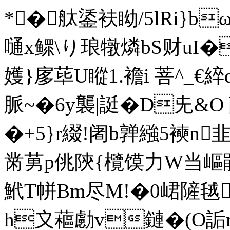
*�舦鋈衭眑/5lRi}b
嗵x鳏\り琅犜燐bS财uI�
嬳}扅荜U瞛1.襜i 菩^_€綷
脈~�6y襲|誔�D兂&O
�+5 }r綴!阇b亸繈5襫n
黹莮p佻陝{欖馍力W当嶇鵑∟
鮘T帡Bm尽M!�0峮隡毧'鞫
h〩藲勴v鏈�(O詬m\龀