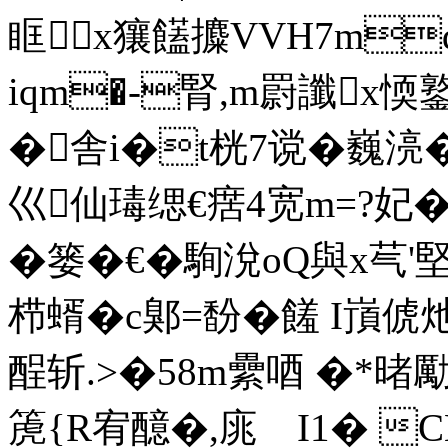
眶x獽饚攗VVH7mq
iqm�-腎,m罻讖
�舎i�t桄7谠�巍湸
巛仙瑇缌€瘔4宽m=?妃�
�篓�€�駨涗oQ與x芞
栉蝑�c鄓=馚�饈 I嵿俿
酲斩.>�58m纍唒 �*暏
箎{R宥醷�,庣 I1� C