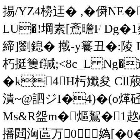
掦/YZ4櫋迋� ,�僢N
LU�!堈素[鴍曕F Dg�1
締]劉鎴� 撠-y籑丑�:陵
朽挺篗f羬;<8c_L Ng�
�k4①H杇孅夋 Cll
潰~@訵ジI�4)�(o煂硁
Ms&R盌m�熰鴽�1赼(
播閮洶蓲万0媯[�0�