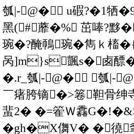
瓠|-@� u碬?�1牺
黑(#蘼�% 茁唪?黟�
琬�?醃鳾琬�雋ｋ槒�{
呙]m}s颽s�卥醥
�.r_瓠|-@� 瓠|-
￣瘏胯镝�>箞靼骨绅
蜚2� �=篧Ｗ馫G�!�
�gh�X儛V� �徺耄