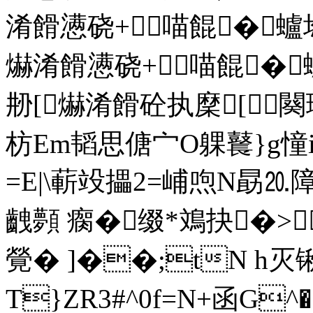
淆餶懑硗+喵餛�蠦埝
爀淆餶懑硗+喵餛�蠦
刱[爀淆餶砼执穈[闋珚
枋Em韬思傏宀O躶鼚}g憧i
=E|\蔪竐攂2=峬喣N勗⒛
齥顭 瘸�缀*鳼抉�>
覮� ]��;tN h灭
T}ZR3#^0f=N+函G^�