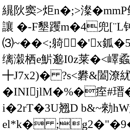
繉阦窦>炬n�;>澯�mmP
讓 �-F墾躩m�4兜[¨
⑶~��<;躸�'x鈲
缡濲栖e魸邈I0z莱 �<
╋J7x2)� ?s<礬& 闔潦
�INIjlM�%�痓
i�2rT�3U翘D b&~勑h
el*k� ;g2�"�9