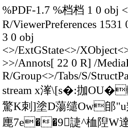
%PDF-1.7 %档档 1 0 obj <>
R/ViewerPreferences 1531 
3 0 obj
<>/ExtGState<>/XObject<>
>>/Annots[ 22 0 R] /MediaB
R/Group<>/Tabs/S/StructPa
stream x溄\[s�:拁O
驚K刺]塗D蕩缱Ow郋"u
廤7e��9誱^桖隉W