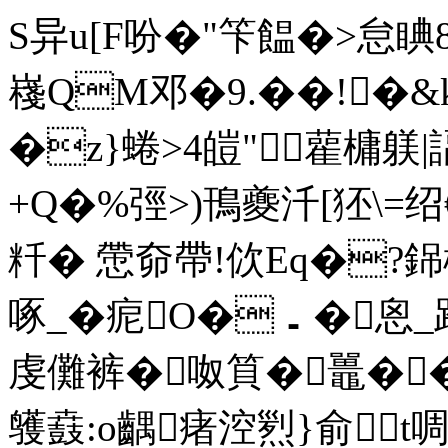
S异u[F吩�"笇饂�>怠
嶘QM邓�9.��!�&k
�z}蜷>4皚"雚槦躾|
+Q�%弳>)鳱夔汘[狉\=绍
粁� 慸奅 帶!佽Eq�?銱
啄_�痆O�．�恖_跄
虔儺裤�呶筫�鼉��
鹱鼖:o齵瘏涳煭}俞t