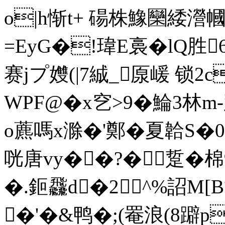
o|h惭t+ 碭株鱌圞緌瀯
=EyG�!瑋E裛�lQ胜
赛jプ孇(|7絾_厡嵈 锁
WPF@�x穵>9�鯩3林m
o藨嗎x滁�'鄭�夏韐S�0
咣唐vy��?�踅�
�.鉕飝d�2^%詔M[
�'�&鸭�;(罨浪(8躃p