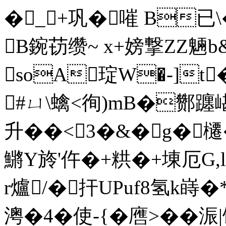
�_+巩�嗺 B已
B鋺苆缵~ x+嫎撃ZZ魎
soA琔W�-]t
#ㄩ\蠄<徇)mB�酂躔
升��<3�&�g�櫏
鱂Y旍'仵�+粠�+埬厄G,l
r爐/�扞UPuf8氢k嵵�
澚�4�使-{�噟>��