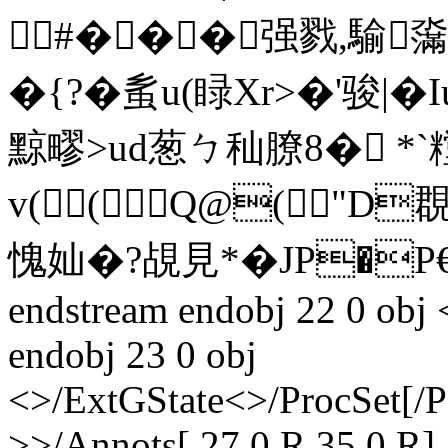
 #���强戮,騟濷
�{?� 蚃u(睩Xr>�'骏
黥疁>ud葱ㄅ秈膫8� *`
v((Q@("D
愧奾�?覘見*� JP�
endstream endobj 22 0 obj
endobj 23 0 obj
<>/ExtGState<>/ProcSet[/
>>/Annots[ 27 0 R 35 0 R]