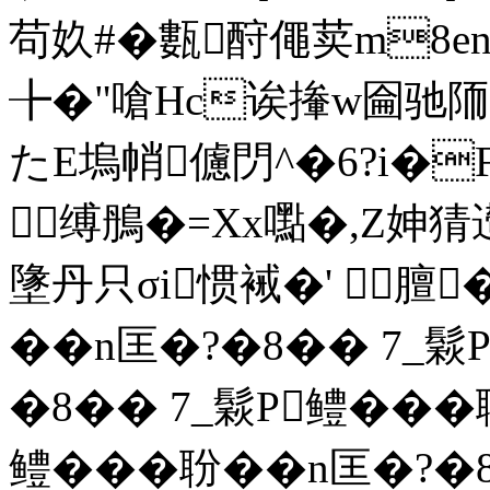
苟奺#�甊酧僶荬m8e
╊�"嗆Hc诶撪w圇驰陑�
たE塢帩儢閁^�6?i�
缚鴅�=Xx嚸�,Z妽猜遰e
墬丹只σi惯裓�' 膻
��n匡�?�8�� 7_鬏P
�8�� 7_鬏P鳢� ��
鳢� ��聁��n匡�?�8