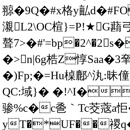
翞�9Q�#x格y畆d�#FO
瀙L2\OC楦}=P!★G蘛
聱7>�#'=bp�2^�
�>n|6g梏Z惇Saa�3
�)Fp;�=Hu槕鄜^ 汍:昧
QC:域}� �!^I�
骖%c�c巹｀Tc茭蔲a怇�
yT�*UF��禝q�