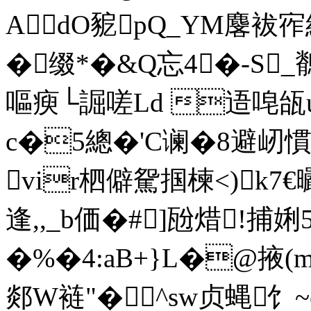
AdO豟pQ_YM麐袚宱
�缀*�&Q忘4�-S_
嘔瘐└誳嗟Ld 逜唣瓵u
c�5總�'C谰�8避屻慣
vir柶僻駌掴楝<)k7€
逢,,_b価�#]瓰焟!捕娳5
�%�4:aB+}L�@掖(
郯W裢"�^sw贞蝿饣