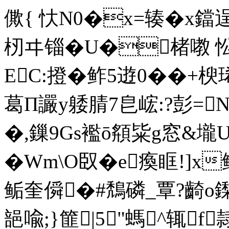
僛{ 忕N0�x=辏�x鐺
杒ヰ锱�U�楮嘋 
EC:撜�鲊5逰0��+楰
葛Π讝y躷腈7皀峵:?彭
�,鏁9Gs襤ō頯粊g窓&壠U
�Wm\O臤�e瘓眶!]x
鲘奎僢�#鵚磷_覃?齮o鏫曹
郶喩;}篚|5"螞^辄