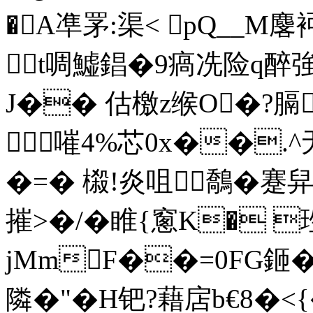
�A凖罞:渠< pQ__M
t啁鱋錩�9瘑冼险q醉強
J�� 估檄z缑O�?膈
嗺4%芯0x��.^无
�=� 榝!炎咀鷮�蹇
摧>�/�睢{窻K� 
jMmF��=0FG鉔�&
隣�"�H钯?藉扂b€8�<{