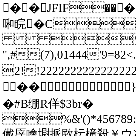
��JFIF��
啝睆�C

",#(7),01444'9
2!!22222222222222
��
�#B绷R佯$3br�
%&'()*456789:C
儎厗噲墛挀敃枟槞殺￥ウ