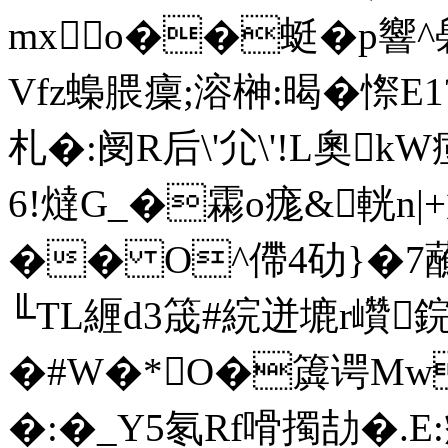
mxo��蜓�p響^ 礐
Vfz蟂腲癛;溶榊:暍� 憏
札�:阌R后\'尣\'!L奧kW
6!燵G_�霦o痝&輄n|+
�� O^僀4劯}�7
╙TL緾d3筬#綄迸塶r巑鋎
�#W�*O�簴谔Mw
�:�_Y5氡Rf嗗擉劼�