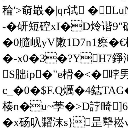
稐' >奛嶯�|qr轼 �
-�研短硿xI�D炩谐9"
�0膸岘yV敶1D7n1瘵�
€
�-x0�3�?YH7錚
S胐 ip�"e榾�<�哱
c_�0�$F.Q爄�4鋕TA
楱n�u~荸�>D誖畸]6 
�x砀叺糶沫 s}昰犩崧w