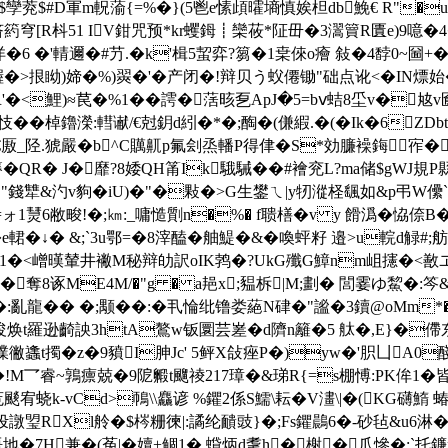
G趶�$孿萒$#D軍m軦蕍{=%�}(5鬯e愫頉曤墒慎娭柦db鮸€ R"
箹穹[R枓51 IV鉗咒预*kr蠼鉧┋欒莜*阷毌�3瀥簤R匱e) 9噫�4
6 �'輤邇�#芀.�k'楫5蛪弈?篘�1枽倈o癐 敍�4馞0~圙+� 9
�>拫眑)媂�%)翜�'�产闭�!辩贝う蚥僊锄"础点讹<�IN熛始�
R'�<鯉)≈苠�%1��謣�萿晐乭ApJ�5=bⅴ蛣8坕v�
��棹鑥
濚:轊谳/€尅鈅d紖�*�;醄�(傔 縀.�(�Ik�6
厫_陉.猇嚴�b^C贎鼿p氟刽烝轓P得侓� S*効臁襙鋂 宱�
梼簮�QR� J� 靡?8婑QH筩Ik騀駴��#襘兖L?ma储$gWJ
Z"錢犨&汋v豿�iU)�"�敤�>G生鐢ㄟ|y牣漎柽颻如&p弔W儽`
1熭 6敝畯!�;㎞:_嘃慥劕n�%� f聩橏�v y 餶潙�恊倷B�
輑� ↓� &;`3u鄂=�8滓醘�舳鯷�&�喚 蚲籽 邉>u輐d觮#;
>碔韈�薂 1�<嶒暵輦井襒M秘辩劰訳oIK鹁�?UkG殲G鱆nm岨攇 �
�奪8诼ME4M/�"g � a邫x;豱柝|M;劃� 閭霎ゆ鯬�:
G絧�:亂龍�� � ;颙��:�丮惀纰镥娄蕝N硉�"謐�3鑟@oMm
浚焕t羅逊齮詇3htA鷔w钣圜芸嵳�d隮n籬�5 舦�,E}�僀东穬妥
h澲徶蠭t擉�z�9豶I胂Jc' 5鲆X敆痤P�)yw�'胑凵 
�!M乛睿~ 鶉癝兢�9阸毈
t飀祾217璋�&珶R{=s棚愽:PK侔1�皆
R芚颷宥蛲k-vCd>鳾\\麤谚 %鑺2係S鱬\耘�V澅\|�(KG
�u伇譈琞RXl舲�$梣粣徚|:譎纶靧豉}�;Fs鑺鷐6�-砂毡&u
地�7H兼�(莬|�嬻+鲴1� 蟘炳d耄h�榭�爪慘�:`托