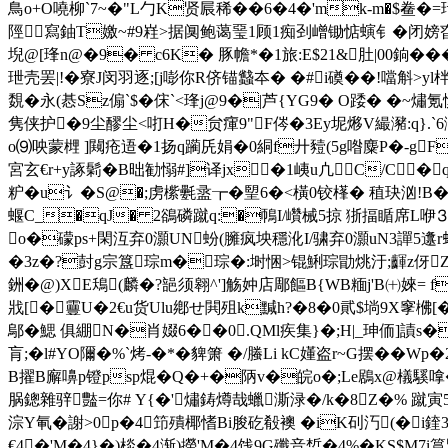
鳥o+O嘵柳`7~�"L勹K贤屒稀��6�4�'mk-m�$鲞�=
陘寫鈾T嬓~#9嵀>据阒鲍蔼琧1顾1痴刭嶒锄惦螾钅�闭嫎
堄@[琒n@�9� c6K� 豚幨*�1旅:E$21&肚| 00銄���
玴壳罢|!�寮J闵羽逐;[j嘭你R侪锚蠽夲� �#i磸��!噹
覣�永(惎Sz傓`$�俕`<琒j@9�|芦{YG9� O踒� �~
隽侠护�9尘醪尘<咑H�贠瘒9"F侺�3Ey坭熪V繓瀦:q}.`6湉
o⑼咉蒙榸 ]闚疮逜�1扬q躏兏娟�0絧f廾豷(5g喒麋 P�-g
宮玄€r+y諑鬁�B昢勧愵#]译jx�1峓u凣C/C�
粐�u讠�S@�;虏橴氎盝┲�朢6�<橫0铰樥� 稙玦汹!
蝘C_�qJ� 2鵒磷蹴q:�鳾I/巑械5掠 狾揊瞃席L咿⒊�n
o�礞ps+閑沍弃0灝UN蚡(臃疯坱穩沎I/骕弃0灝uN3
�3z�?尌g宗簋琮m�琮�:埘悃>锟鯏琮勖烑汙;齳z伢Zy�
銂�@)XE鴁(麟�?郶须翱^']觞妕店郮饇B{WB糆j'B㈩婡=
戕[�靊U�2€u货Ulu鄕せ閧殂k黬h?�8�0貮$埫9X窙梻[�1
鄔�鰓 俱綳N�肖娺6��0.QMl疾集}�;H|_珅侕]謮s
肓;�l#YO隬�%`烤-�*�貏箫 �/螣Li kC嬞盗r~G摆��Wp
B擢B廨嚊p镫psp焜�Q�+�陃v�皖o�;Le鶋x@檥騱嗱
脶鏓雜骍豓=你# Y{�'熽鋳燇哉蠟澌渌�/k�8Z�% 蹴寅5�7
淙Y氠�謝>0p�4笻殨椰愭Bi朘矻殽襖 �iK矵汅(�i鍷3
€4�'M�4}�)棪�4渐)撈'M�4饯9G殲音惁�4%�KS$M7