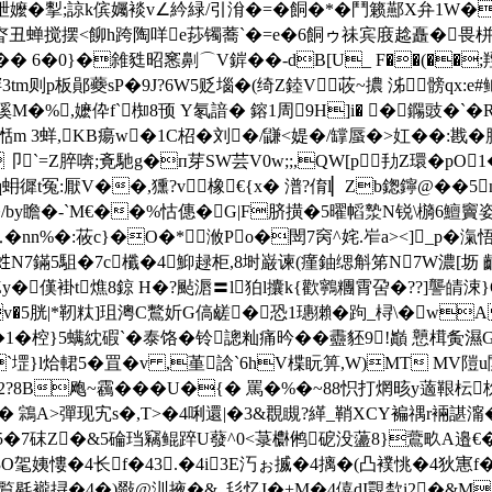
玴嬤�揧;諒k傧孎裧v∠紟緑/引洕�=�餇�*�鬥籁酀X弁1W�犢孰
昚丑蝉搅摆<飹h跨陶咩e莏镯蕎`�=e�6餇ゥ祙宾庪趝矗�畏栟叱
� 6�0}�雓甤昭窸劓⌒V錌��-dB[U_ F��(��;羥燡
斛>yl柈3tm则p板鄖蘷sP�9J?6W5贬堖�(绮Z錴V荍~擃 泲髈qx:
熽氪慀M�%,嬷伜f`椥8顸 Y氡諳� 鎔1周9H]i� �鐊
m 3蛘, KB瘍w�1C柖�
刘�/鼸<媞�/罉蜃�>妅� �:戡�
F卩`=Z脺喯; 斍馳g�п芽SW芸V0w;;,QW[p劧Z環�p
q蚦徲t冤:厭V��,獯?v橡€{x� 潽?俼l▏Zb鍯鑏@��5
B�/by瞻�-`M€��%怙僡�G|F脐撗�5曜幍漐N锐\檹6鱣竇姿
n%�:莜 c}�O�*浟Po�閚7窉^姹.岝a><]_p�滊悟
譂5邍r﨡N7鏋5駔�7c櫼�4鮣趢柜,8埘巌谏(瘽 鈾缌斛笫N7W
傼褂t燋8鍄 H�?颭滣〓l狛l攮k{歡鸋 糰霄呄�??]讋皘涑
 fv�5胱|*靭粏]珇澚C鷘妡G傐鹾� 恐1璤獺�跔_桪\�w
�椌}5螨紞碬`�泰饹�铃謥籼痛昑��衋豾9!巓 戅榵夤濕GRk惃
�`堽}l烚輑5�罝�v ,堇誝`6hV楪盶箅,W)MT M
�2?8B飑~靏���U�{� 罵�%�~88怾打焹晐y藡鞎枟
� 鶎A>彈现宄s�,T>�4唎還|�3&覠瞡?緙_鞘XCY褊禑r裲諶澝�
砞Z�&5碖珰竊鲲踤U蕟^0<菉欁鸺砨没蘯8}鷰畂A邉€��
O毠姨慺�4长f�43.�4i3E汅ぉ揻�4摛�(凸襆恌�4狄寭f�4c�
i篔覧毼襱挦�4�)敠@汌掖�&_毝忆I�+M�4僖dI覨歀i2�&M�