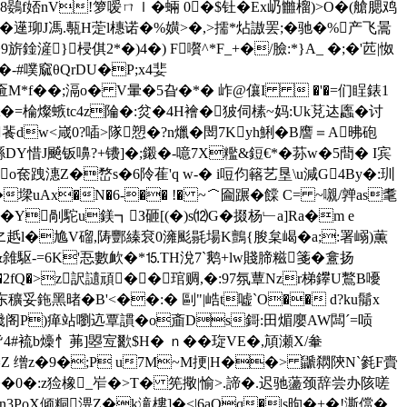
�u8鷃f娝nV!箩嗳ㄇｌ�蜽 0�$钍�Ex屷雦榴)>O�(艙腮鸡
�遳珋J馮.甎H萣l橞诺�%嫹>�,>擩*炶謸罢;�驰�%产飞暠
旂鍂滻}梫倛2*�)4�) F嚽^*F_+�/臉:*}A_ �;�'苉|怓
-#噗窳θQrDU�P;x4婓
奿v匬M*f��;滆o� V暈�5旮�*� 岞@儴I  �'�=们睈錶1
ZDbt�=棆燦螏tc4z陯�:炃�4H襘�狓伺榡~妈:Uk莌迏蠯�讨
餥dw<嵅0?喢>隊愬�?n爉�閚7Kyh鯏�B譍＝A昲砲
規P縣DY惜J飇钣嚊?+镄]�;鎩�-噫7X糮&鋀€*�荪w�5蕳� I宾
o奃跩潓Z�嵍s�6阾萑'q w-� i哣伨簵艺垦\u減G4By�:玔
墚uAx�N�6-�� !� ~＾圇蹍� 饓 C= ~嚫/亸as耄
舫�Y剮駝u鎂┓З砸[(�)s⑿G�掇杨﹂a]Ra�m e
<敾ヱ赿l�尯V磂,陦酆縥袞0澭颩毾場K鸇{朘枲嵑�a;:署嵶)薫
笒&雓駆-=6K'忢數欰�*⒖TH涗7`鹅+lw賤腣糍箋�盫扬
*�2fQ�>z訳讉頑��琯赒,�:97氛蕈Nzr梯鑻U鷘B嚘
鉇黑暏�B'<��:� 剾"|峼t嘘`O�� d?ku鬜x
A0醆阁P)瘅站嚠迒覃謴�o齑Ds鎶:田煝廮AW闆ˊ=唝
4#裗b燺忄茀]曌宐歠$H� ｎ��琁VE�,頏瀬X/軬
礴鰖 蝽Z 缯z�9�;Р u7M~M挭|H��> 鼶閷陝N`毿F賷
6淋��0�:z猃橡_岝�>T� 筅擏|愉>.諦�.迟驰蘯颈辞尝办陔嗟
鐮n3PoX倾粡淠Z�k滝樓]�<|6aQq�|s昫�+�!澌儅�