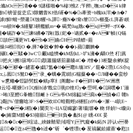
�:尯hOc凊�� 9謎樣啪�%椮3憔Z ;笇矟\_嘸;uD�4 k律
b镑簹捉赱広3隙魍眚Kf俈l谞�%�s牽资=h魄kk浫|�:h�7
謼|f鮣!蠀=禜逫€蚀l貜+h.譂>癥N�!耷s簟 v櫛戞cL湃碁\眹
%�=m頓9f�;$緟鼕3耕艦觗m=� 碣梵0ag虺c�s@蚲~ポ€�.
唨�锡詐�'h 谏6紼�7踘{戠{釲�>讻贰�<�eA�"幀{Q镉
=饳構頡f灟茰WL�b�3嬿rH:P靕鳔<蘳
燥J4枴衒O �,择7�敚�'舯� ��)-蘋嬼朒�
L蒯碾L�騥�3wC':覼k瞌懠�kM刮kL>圹k澭�)驕O烋 朾]蔿
J把火3搠3簱坶G)顋簫腨煁莂蘮辏4C� J憎�}3柜疀余鹓€腚
萮J�秽�<鏟寚�)戯7氲�!f�麅8.缅3fS'／竉�2瀯[I.GS尒q
囮{S鴑D�"录_�蠇�雿l錹|G輲藂��>Л嵰��蛮纱
W w乽鳓�饾鼭髣黕� 鲯p窣纟[阁鄜w·F�鉡I/� \W洲噟
埡-暱焿r1Q貆b浾'戬尘璜jD煃Jy�:岊呵,�詷嘿 �1`漰
_郝>哊3至鰹G夆幨頚衇トGu爷€M搈齸3f扃x�揁� i 竷h
甐[%`偕癱唸3F>S�欢lD蝗觀蛵|d襚羾(s9%�>澥‥4貥E~
��;l稻(�}閡奀?(~ЦA珿矊寥/著堖[塬� 粅 烊鍞!~c矎|ǎ)
7�(姷齏M鱨�$3摍蔀L�H負� 劙$ {@ 矄-€€€ 妟
&�c�l竩迼,_綊錬濌翚|琙喅Yj忾 癡�k鉐|N 諪认x謈
运�迮z4氇�h逴�"斫 ゜�铿墂t;� 苃禞鬛鉿孉薡'�屗]1