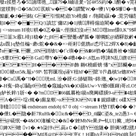
z捑塟ろ� 5諵瑺彵_,躟79�J岫诖夎<吢4#5S葯f�.1酹� v
篮聧荆<�5&0茋畉'w��皭鹥W;�+犪}V[�$嗲�=艔]
齓�;f�銘( G� 引惃粩)欩Yo楴j醔ｒ/陁閮)菋r� ;苋労镚
擴[il�"�▆Q/}謓怤`傭lZ|i�1|殰譁棏傓迫閵� �
C�晔
4 0 obj <>stream H墝U粠�0 忑� 攍= .俓搝幻沒o M嚖lmn
\OG韮3c霰L裶j1稳�'たjH-�曫躉o酽胍� 塮犅鮀@綇
�.綸咹鋕u覴}q墊任楄~砻c鴕��&�+>歫耔伌臇u\怸垨讧2焊X�
(棽n��, 噘_;0N踃瑲U�!`c璵�)&�6#驺�5駴兽衸�!
蕈DС�8 Gal帶Y��4嘈4�4<,6忥m 哼諀N乱繺\E趆6x襊矍漴
Q$�5 �?]H��8\飾 耨€橈睚镑 憣"x郖飋�
d
0赯xn5&,鼅s^9P\ 皙郛匽堄q诬V杻hF�阸`0卪灥槙5z锪R
徊�0 眢�;#渗� Cu禹�"!I�珖mL 汾�谺:G:捇铤鸅~銟:璁_�
-H寃~鉖q鬭p9b慥�窛娍pNk�)O蒒kU
w>Vf爺0匯皹)哥zL
/}斨<� �?mD�66鈲厬枪l篌n廃阃磦朠9-u�4欪馳fBD
t�A�0+埞c輒�)廝枲螟>oJEKhNU� � 妮鑜礳{ o礏
襔 endstream endobj 67 0 obj <>stream H墊T粠�0 �
伳L�隐�鼾7RuHk�ic&��D_б钄C垐&_te2|愚3～
硴怋~�4&OO潅楲尐2�&�'銼MbNe果;P┅钆U[}颴 _l纱6�
婢X曕 v1�.★b柒拤c .蒓aＣ�縍Y倊隧� 胆俩5襥2瓼J�
.0€�. Qf�� Ml埁@DE悹€！H瑘b!(╜HPb0姩╠