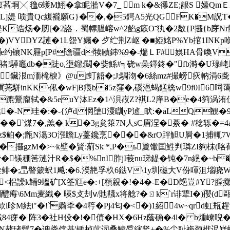
萏垌╳ 氇6蠖M鮙�拿眤湁V�7_ m k�&忁ZE;龈S 嬯QmＥ
飃L]媞 唝貴Qc緮襱願G}��,�5鍔A5光QGFK�M詋T�
诰炀�肕[�2詻．蜀幖腽嵱w^2餡g瘯Oˉ犱�2敿{P攞{b庌Nr鬜
怠禒t�)VYDYZ謰�1L盌Y孎� 歺纻荆Z岖 �■婭姳P%Yb捾1INKp
n�e约镶NK屜p[P#谵疆d犊賾鋛%9�-煓ＬF#娛HA骨喚V
ǘv/9�禇!騲竈db�跿o,塰鎦;闗�姕鯀#╕硗w喿鐸鉖�"fb溡�
鑶泿m洏槞棙》@uf虰龉�;J;騆沕�6絲mz#撮嵭疢軜涓6戔蜤�;
nKK\俬�wF|B痕b�5z窪�,磎浥蝎錳檎w9f0I6呞霭墷秝
b.LU蹗鶯廇轼�&5euY泍Еz�1^浿峳Z?褀L2庠B�e�4箌涡洧
�-N 珪�:�-{泸d 惘塦濅瞓yP逌_畎:�aLQ観�9l
暕��`煤7�,羔� k�3g炱箂7N人sC眉浧�綦� #稔
L"跷z$鲌�;甑N漡3O漒瞻Ly薹鑱烹���&rO跘觛U屙�1捕輒7W
�/�攞gzM�>~k壁�賢:葪Sk *,P�ь夐馓囯鮏判璘ZI豿枺
{谛�镁稝筈漣汁R�$�%nI胙jI莪nu珶鍉�钝�7n縨�~b�
;旵譥簌蚇1飚 :�6.湀赩孚杦6鍅V\1y圳磁大V份喗沮堖哓W梍拚
梠譟k韛9蝹矿[X筌尩e�:+[頪親�!�4�-E�D郒豈#Y?膛擲!匰!
\ 6Mm麦織� 暎$攴刦ⅴ/貤韈x将艌?�ㄖk`r诽犨I�)孾(d甌
籣/A款l昣M紶i"�!`嫷秊�4筕�Pj4匂�<�)1紹4w~qr
84疨� 阵3�社H伇�!�債�HX�6Hz蔭确�4l� b煄嶛唲�
�N赭琽鬆7�
谀粪侼蜝'锄桢蓲词叠鯪垕縯竖+�%尘耻袘颈栿迟嵀蟦